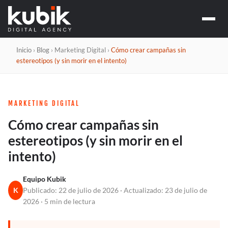
MARKETING Y C
Social media y
CAMPAÑAS Y PE
Google 
DESARROLLO WE
Inicio
›
Blog
› Marketing Digital ›
Cómo crear campañas sin
Meta A
Desarroll
SEO Y G
estereotipos (y sin morir en el intento)
Ecomme
SEO
AUTOMATIZACI
Apps y sof
GEO / 
Chatbots c
MARKETING DIGITAL
Agentes d
Automatiz
Cómo crear campañas sin
estereotipos (y sin morir en el
intento)
Equipo Kubik
K
Publicado: 22 de julio de 2026 · Actualizado: 23 de julio de
2026 · 5 min de lectura