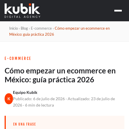
MARKETING Y C
Social media y
CAMPAÑAS Y PE
Google 
DESARROLLO WE
Inicio
›
Blog
› E-commerce ›
Cómo empezar un ecommerce en
Meta A
Desarroll
SEO Y G
México: guía práctica 2026
Ecomme
SEO
AUTOMATIZACI
Apps y sof
GEO / 
Chatbots c
E-COMMERCE
Agentes d
Automatiz
Cómo empezar un ecommerce en
México: guía práctica 2026
Equipo Kubik
K
Publicado: 6 de julio de 2026 · Actualizado: 23 de julio de
2026 · 6 min de lectura
EN UNA FRASE